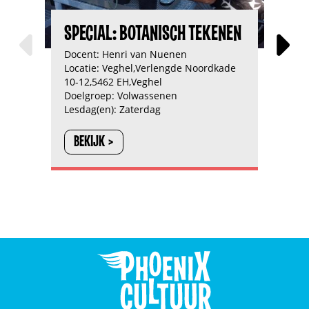
SPECIAL: BOTANISCH TEKENEN
Docent:
Henri van Nuenen
D
Locatie:
Veghel,Verlengde Noordkade
L
10-12,5462 EH,Veghel
1
Doelgroep:
Volwassenen
D
Lesdag(en):
Zaterdag
L
BEKIJK