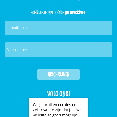
SCHRIJF JE IN VOOR DE NIEUWSBRIEF!
VOLG ONS!
We gebruiken cookies om er



zeker van te zijn dat je onze
website zo goed mogelijk