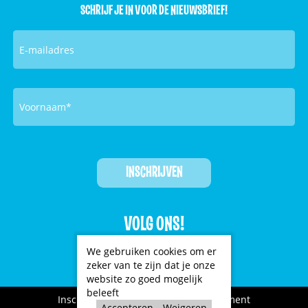
SCHRIJF JE IN VOOR DE NIEUWSBRIEF!
VOLG ONS!
We gebruiken cookies om er



zeker van te zijn dat je onze
website zo goed mogelijk
beleeft
Inschrijfvoorwaarden
Privacy statement
Accepteren
Weigeren