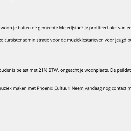
r woon je buiten de gemeente Meierijstad? Je profiteert niet van e
e cursistenadministratie voor de muzieklestarieven voor jeugd bu
ouder is belast met 21% BTW, ongeacht je woonplaats. De peildat
muziek maken met Phoenix Cultuur! Neem vandaag nog contact me