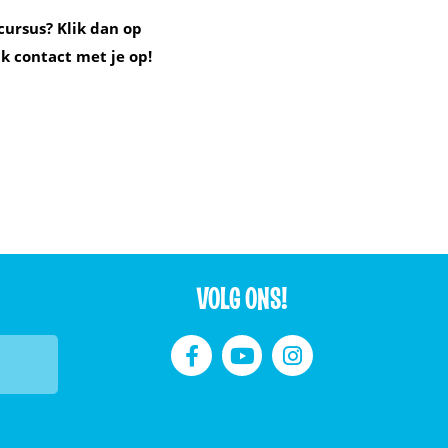
cursus? Klik dan op
k contact met je op!
VOLG ONS!


