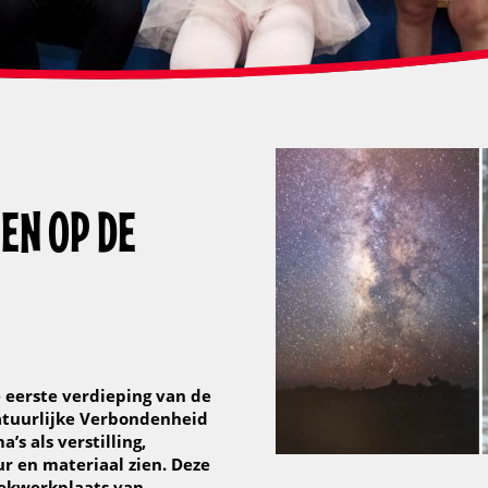
EN OP DE
e eerste verdieping van de
atuurlijke Verbondenheid
’s als verstilling,
r en materiaal zien. Deze
iekwerkplaats van