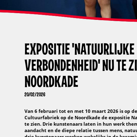
EXPOSITIE 'NATUURLIJKE
VERBONDENHEID' NU TE ZI
NOORDKADE
20/02/2026
Van 6 februari tot en met 10 maart 2026 is op d
Cultuurfabriek op de Noordkade de expositie N
te zien. Drie kunstenaars laten in hun werk thema
aandacht en de diepe relatie tussen mens, natuu
drie kunstenaars werken wekelijks in de keram