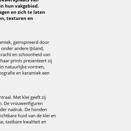
in hun vakgebied.
gen en zich te laten
en, texturen en
amiek, geïnspireerd door
 onder andere IJsland,
 kracht en schoonheid van
haar prints presenteert zij
n natuurlijke vormen,
tografie en keramiek een
raal. Met klei geeft zij
n. De vrouwenfiguren
onder nadruk. De honden
zichtbare huid van de klei en
, tastbare kwaliteit en