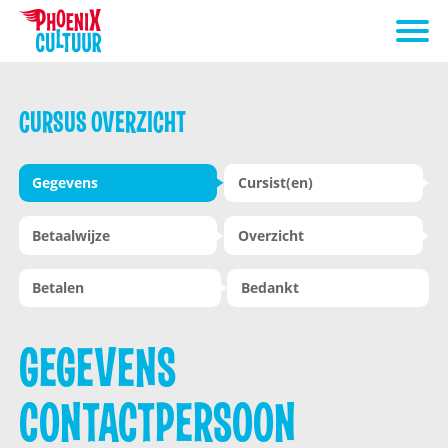
CURSUS OVERZICHT
Gegevens
Cursist(en)
Betaalwijze
Overzicht
Betalen
Bedankt
GEGEVENS
CONTACTPERSOON