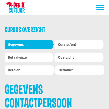
CURSUS OVERZICHT
Gegevens
Cursist(en)
Betaalwijze
Overzicht
Betalen
Bedankt
GEGEVENS
CONTACTPERSOON