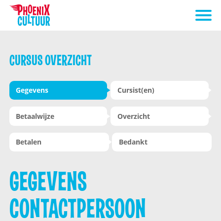
CURSUS OVERZICHT
Gegevens
Cursist(en)
Betaalwijze
Overzicht
Betalen
Bedankt
GEGEVENS
CONTACTPERSOON