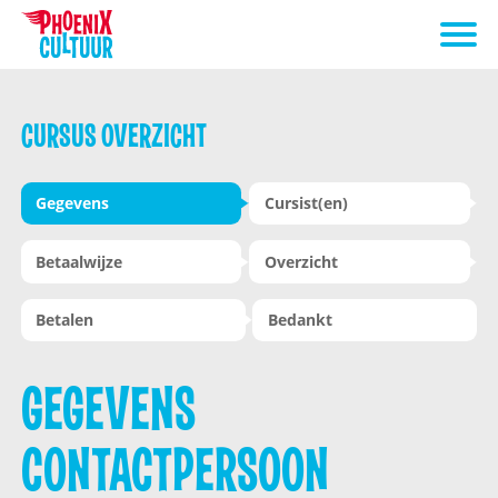
CURSUS OVERZICHT
Gegevens
Cursist(en)
Betaalwijze
Overzicht
Betalen
Bedankt
GEGEVENS
CONTACTPERSOON