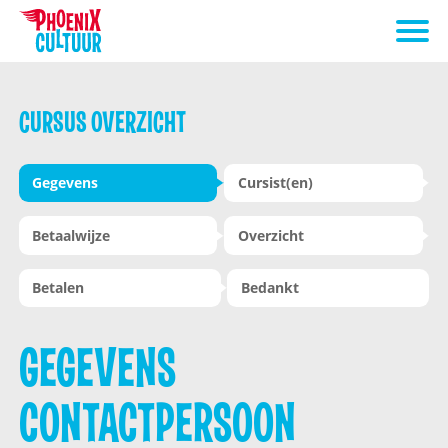
CURSUS OVERZICHT
Gegevens
Cursist(en)
Betaalwijze
Overzicht
Betalen
Bedankt
GEGEVENS
CONTACTPERSOON