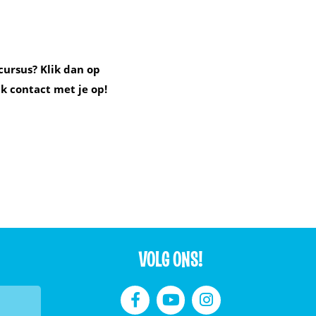
cursus? Klik dan op
k contact met je op!
VOLG ONS!


