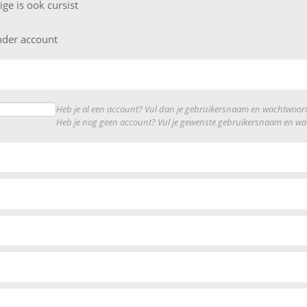
ige is ook cursist
nder account
Heb je al een account? Vul dan je gebruikersnaam en wachtwoord
Heb je nog geen account? Vul je gewenste gebruikersnaam en wach