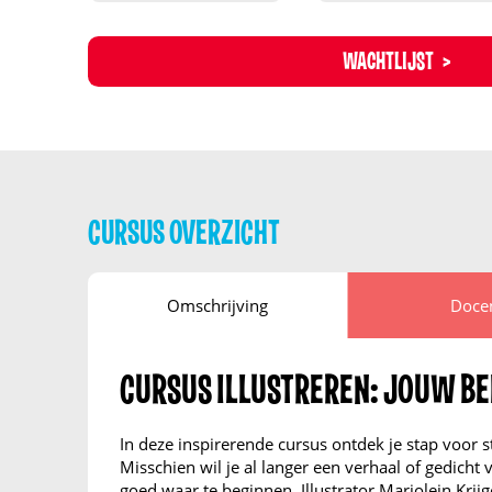
WACHTLIJST
CURSUS OVERZICHT
Omschrijving
Doce
CURSUS ILLUSTREREN: JOUW B
In deze inspirerende cursus ontdek je stap voor st
Misschien wil je al langer een verhaal of gedicht 
goed waar te beginnen. Illustrator Marjolein Krij