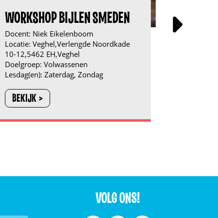
WORKSHOP BIJLEN SMEDEN
JAARC
25X
Docent:
Niek Eikelenboom
Locatie:
Veghel,Verlengde Noordkade
Docent:
D
10-12,5462 EH,Veghel
Locatie:
V
Doelgroep:
Volwassenen
10-12,54
Lesdag(en):
Zaterdag, Zondag
Doelgroe
Lesdag(en
BEKIJK
Woensda
BEKIJK
VOLG ONS!