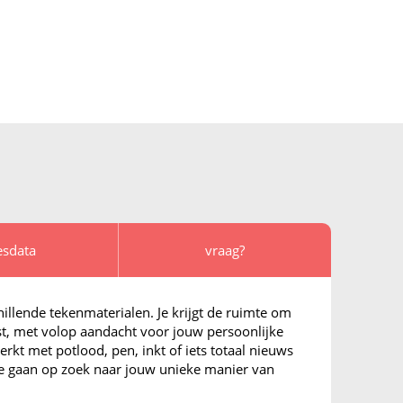
esdata
vraag?
llende tekenmaterialen. Je krijgt de ruimte om
Marj
st, met volop aandacht voor jouw persoonlijke
erkt met potlood, pen, inkt of iets totaal nieuws
"Illust
We gaan op zoek naar jouw unieke manier van
vaak ee
studie