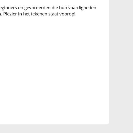
ben ik 
beginners en gevorderden die hun vaardigheden
illustr
. Plezier in het tekenen staat voorop!
Mijn st
grafisc
vormen,
inspire
prente
(1995)
door d
andere
Pompom