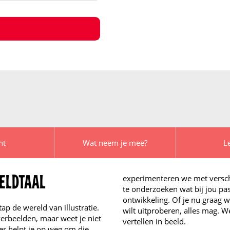
nt
Wat neem je mee?
L
experimenteren we met verschi
EELDTAAL
te onderzoeken wat bij jou pa
ontwikkeling. Of je nu graag w
ap de wereld van illustratie.
wilt uitproberen, alles mag. 
verbeelden, maar weet je niet
vertellen in beeld.
ger helpt je op weg om die