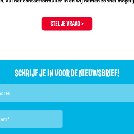
, vul het contactformulier in en wij nemen zo snel mogelij
STEL JE VRAAG
SCHRIJF JE IN VOOR DE NIEUWSBRIEF!