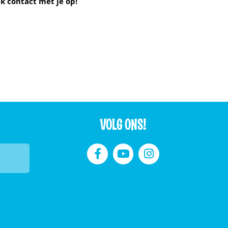
k contact met je op!
VOLG ONS!


