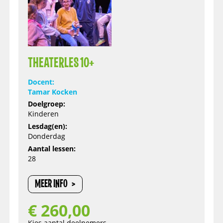
THEATERLES 10+
Docent:
Tamar Kocken
Doelgroep:
Kinderen
Lesdag(en):
Donderdag
Aantal lessen:
28
MEER INFO
€
260,00
Kies aantal deelnemers